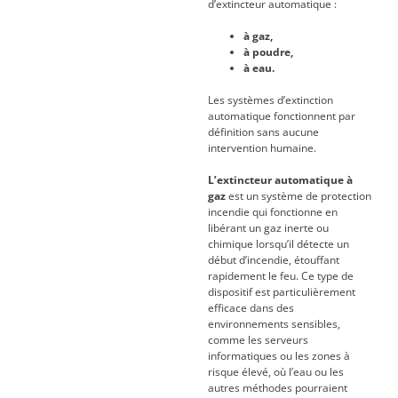
d’extincteur automatique :
à gaz,
à poudre,
à eau.
Les systèmes d’extinction
automatique fonctionnent par
définition sans aucune
intervention humaine.
L’extincteur automatique à
gaz
est un système de protection
incendie qui fonctionne en
libérant un gaz inerte ou
chimique lorsqu’il détecte un
début d’incendie, étouffant
rapidement le feu. Ce type de
dispositif est particulièrement
efficace dans des
environnements sensibles,
comme les serveurs
informatiques ou les zones à
risque élevé, où l’eau ou les
autres méthodes pourraient