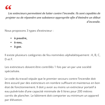
Les extincteurs permettent de lutter contre l'incendie. Ils sont capables de
projeter ou de répandre une substance appropriée afin d'éteindre un début
d'incendie.
Nous proposons 3 types d’extincteur :
à poudre,
à eau,
à gaz.
Il existe plusieurs catégories de feu nommées alphabétiquement : A, B, C,
D et F.
Les extincteurs doivent être contrôlés 1 fois par an par une société
spécialisée.
Le code du travail stipule que le premier secours contre l’incendie doit
être assuré par des extincteurs en nombre suffisant et maintenus en bon
état de fonctionnement. Il doit y avoir au moins un extincteur portatif à
eau pulvérisée d’une capacité minimale de 6 litres pour 200 mètres
carrés de plancher. Le bâtiment doit comporter au minimum un appareil
par élévation.