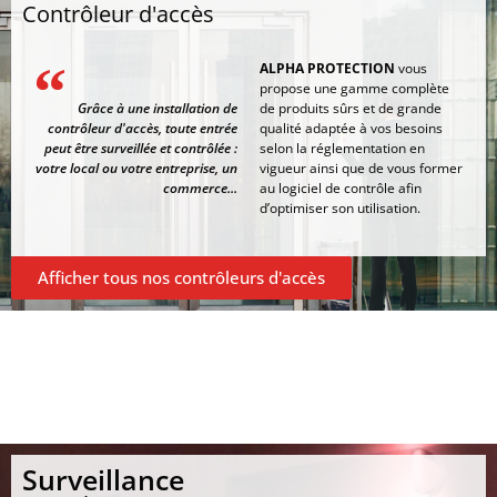
Contrôleur d'accès
ALPHA PROTECTION
vous
propose une gamme complète
Grâce à une installation de
de produits sûrs et de grande
contrôleur d'accès, toute entrée
qualité adaptée à vos besoins
peut être surveillée et contrôlée :
selon la réglementation en
votre local ou votre entreprise, un
vigueur ainsi que de vous former
commerce...
au logiciel de contrôle afin
d’optimiser son utilisation.
Afficher tous nos contrôleurs d'accès
Surveillance