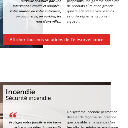
surveillé et assuré par une
proposons une gamme complète
intervention rapide et adaptée :
de produits sûrs et de grande
votre maison ou votre entreprise,
qualité adaptée à vos besoins
un commerce, un parking, les
selon la réglementation en
rues d’une ville…
vigueur.
Afficher tous nos solutions de Télésurveillance
Incendie
Sécurité incendie
Un système incendie permet de
déceler de façon aussi précoce
Protégez votre famille et vos biens
que possible la naissance d’un
grâce à une détection incendie
feu afin de réduire au maximum